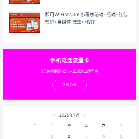
即用WIFI V2.3.9 小程序前端+后端+红包
营销+自媒体 微擎小程序
手机电话流量卡
0元包邮到家-官方+正规营业厅可查
立即办理
«
2026年7月
»
一
二
三
四
五
六
日
1
2
3
4
5