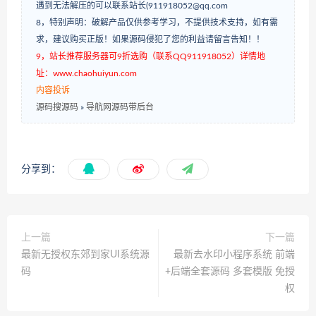
遇到无法解压的可以联系站长(911918052@qq.com
8，特别声明：破解产品仅供参考学习，不提供技术支持，如有需
求，建议购买正版！如果源码侵犯了您的利益请留言告知！！
9，站长推荐服务器可9折选购（联系QQ911918052）详情地
址：www.chaohuiyun.com
内容投诉
源码搜源码
»
导航网源码带后台
分享到：
上一篇
下一篇
最新无授权东郊到家UI系统源
最新去水印小程序系统 前端
码
+后端全套源码 多套模版 免授
权